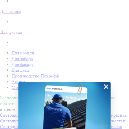
Для забора
Для фасада
Для кровли
Для забора
Для фасада
Для дачи
Производство Покрофф
Акции
×
Монтаж
Беспроцентная рассрочка на 4 месяца. Покупайте - сейчас,
платите - потом!
в Пензе
Светодиодная "Снежинка LED" с динамикой, 60*60см, красная
Светодиодная "Снежинка LED" с динамикой, 60*60см, желтая
Светодиодная "Снежинка LED" с динамикой, 60*60см, белая