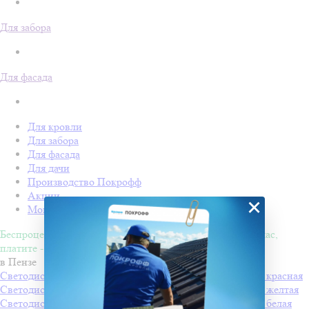
Для забора
Для фасада
Для кровли
Для забора
Для фасада
Для дачи
Производство Покрофф
Акции
×
Монтаж
Беспроцентная рассрочка на 4 месяца. Покупайте - сейчас,
платите - потом!
в Пензе
Светодиодная "Снежинка LED" с динамикой, 60*60см, красная
Светодиодная "Снежинка LED" с динамикой, 60*60см, желтая
Светодиодная "Снежинка LED" с динамикой, 60*60см, белая