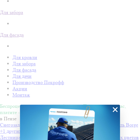
Для забора
Для фасада
Для кровли
Для забора
Для фасада
Для дачи
Производство Покрофф
Акции
Монтаж
Беспроцентная рассрочка на 4 месяца. Покупайте - сейчас,
×
платите - потом!
в Пензе
Снегозадержатели Вorge для профнастила
Производитель
Borge
+1 других цветов
Лестница стеновая 1.8 м
Производитель
Borge
+1 других цветов