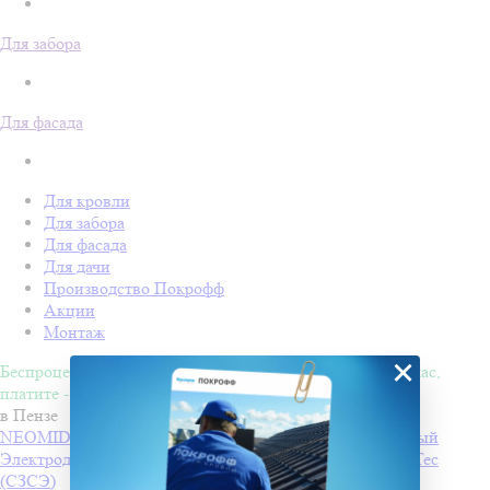
Для забора
Для фасада
Для кровли
Для забора
Для фасада
Для дачи
Производство Покрофф
Акции
Монтаж
×
Беспроцентная рассрочка на 4 месяца. Покупайте - сейчас,
платите - потом!
в Пензе
NEOMID 430 eco Антисептик-консервант невымываемый
Электроды РЦ ТМ MONOLITH
Производитель
PlasmaTec
(СЗСЭ)