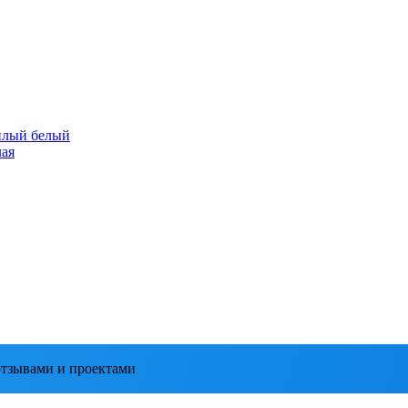
плый белый
лая
тзывами и проектами