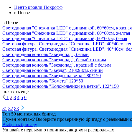
Центр кровли Покрофф
в Пензе
в Пензе
Светодиодная "Снежинка LED" с динамикой, 60*60см, красная
Светодиодная "Снежинка LED" с динамикой, 60*60см, желтая
Светодиодная "Снежинка LED" с динамикой, 60*60см, белая
Световая фигура. Светодиодная "Снежинка LED", 40*40см, те
Световая фигура. Светодиодная "Снежинка LED", 40*40см, бе
Светодиодная консоль "Звездопад", белый
Светодиодная консоль "Звездопад", белый с синим
Светодиодная консоль "Звездопад", красный с белым
Светодиодная консоль "Звезда", 210х98см, синий
Светодиодная консоль "Звезды на ветке" 80*150
Светодиодная консоль "Комета" 120*50
Светодиодная консоль "Колокольчики на ветке", 122*150
показать ещё
1
2
3
4
5
6
...
81
82
83
Топ 50 монтажных бригад
Нужен монтаж? Выберите проверенную бригаду с реальными о
Выбрать бригаду
Узнавайте первыми о новинках, акциях и распродажах