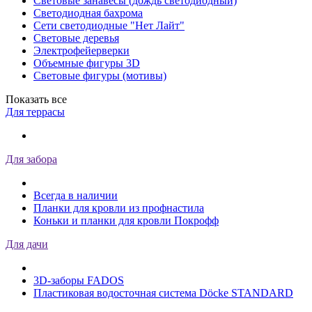
Световые занавесы (дождь светодиодный)
Светодиодная бахрома
Сети светодиодные "Нет Лайт"
Световые деревья
Электрофейерверки
Объемные фигуры 3D
Световые фигуры (мотивы)
Показать все
Для террасы
Для забора
Всегда в наличии
Планки для кровли из профнастила
Коньки и планки для кровли Покрофф
Для дачи
3D-заборы FADOS
Пластиковая водосточная система Döcke STANDARD