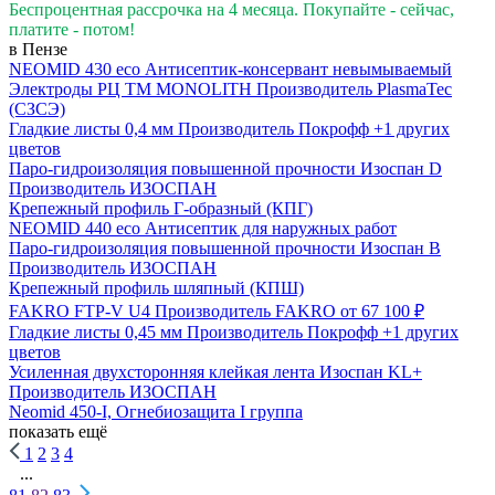
Беспроцентная рассрочка на 4 месяца. Покупайте - сейчас,
платите - потом!
в Пензе
NEOMID 430 eco Антисептик-консервант невымываемый
Электроды РЦ ТМ MONOLITH
Производитель
PlasmaTec
(СЗСЭ)
Гладкие листы 0,4 мм
Производитель
Покрофф
+1 других
цветов
Паро-гидроизоляция повышенной прочности Изоспан D
Производитель
ИЗОСПАН
Крепежный профиль Г-образный (КПГ)
NEOMID 440 eco Антисептик для наружных работ
Паро-гидроизоляция повышенной прочности Изоспан B
Производитель
ИЗОСПАН
Крепежный профиль шляпный (КПШ)
FAKRO FTP-V U4
Производитель
FAKRO
от 67 100 ₽
Гладкие листы 0,45 мм
Производитель
Покрофф
+1 других
цветов
Усиленная двухсторонняя клейкая лента Изоспан KL+
Производитель
ИЗОСПАН
Neomid 450-I, Огнебиозащита I группа
показать ещё
1
2
3
4
...