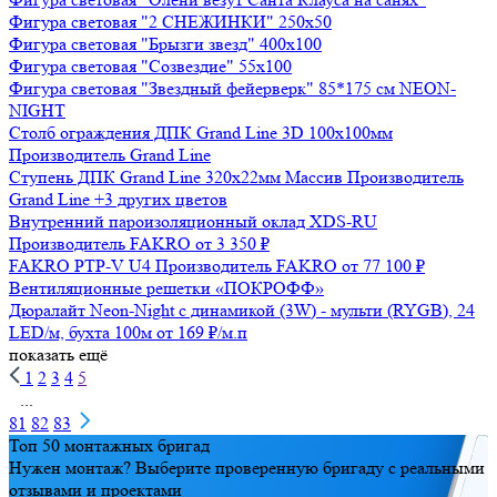
осталось:
Фигура световая "2 СНЕЖИНКИ" 250х50
Фигура световая "Брызги звезд" 400х100
Фигура световая "Созвездие" 55х100
Фигура световая "Звездный фейерверк" 85*175 см NEON-
Получить
NIGHT
Столб ограждения ДПК Grand Line 3D 100х100мм
Сделано в
Производитель
Grand Line
Ступень ДПК Grand Line 320х22мм Массив
Производитель
Grand Line
+3 других цветов
Внутренний пароизоляционный оклад XDS-RU
Производитель
FAKRO
от 3 350 ₽
FAKRO PTP-V U4
Производитель
FAKRO
от 77 100 ₽
Вентиляционные решетки «ПОКРОФФ»
Дюралайт Neon-Night с динамикой (3W) - мульти (RYGB), 24
LED/м, бухта 100м
от 169 ₽/м.п
показать ещё
1
2
3
4
5
...
81
82
83
Топ 50 монтажных бригад
Нужен монтаж? Выберите проверенную бригаду с реальными
отзывами и проектами