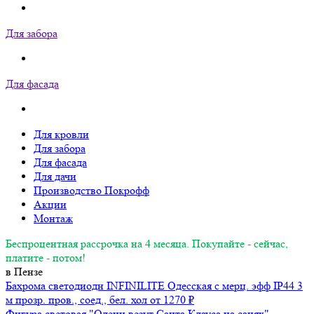
Для забора
Для фасада
×
Для кровли
Для забора
Для фасада
Для дачи
Производство Покрофф
Акции
Монтаж
Беспроцентная рассрочка на 4 месяца. Покупайте - сейчас,
платите - потом!
Чтобы узнать стоимость монтажных работ,
в Пензе
введите телефон в поле ниже и нажмите
Бахрома светодиодн INFINILITE Одесская с мерц. эфф IP44 3 м
кнопку "Получить"
прозр. пров., соед., бел. хол
от 1270 ₽
До окончания акции
Фигура световая "Олени везут Санта Клауса на санях"
:
:
06
51
44