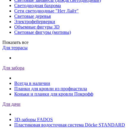
Световые занавесы (дождь светодиодный)
Светодиодная бахрома
Сети светодиодные "Нет Лайт"
Световые деревья
Электрофейерверки
Объемные фигуры 3D
Световые фигуры (мотивы)
Показать все
Для террасы
Для забора
Всегда в наличии
Планки для кровли из профнастила
Коньки и планки для кровли Покрофф
Для дачи
3D-заборы FADOS
Пластиковая водосточная система Döcke STANDARD