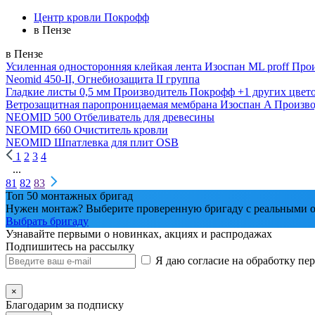
Центр кровли Покрофф
в Пензе
в Пензе
Усиленная односторонняя клейкая лента Изоспан ML proff
Прои
Neomid 450-II, Огнебиозащита II группа
Гладкие листы 0,5 мм
Производитель
Покрофф
+1 других цвет
Ветрозащитная паропроницаемая мембрана Изоспан A
Произво
NEOMID 500 Отбеливатель для древесины
NEOMID 660 Очиститель кровли
NEOMID Шпатлевка для плит OSB
1
2
3
4
...
81
82
83
Топ 50 монтажных бригад
Нужен монтаж? Выберите проверенную бригаду с реальными о
Выбрать бригаду
Узнавайте первыми о новинках, акциях и распродажах
Подпишитесь на рассылку
Я даю согласие на обработку п
×
Благодарим за подписку