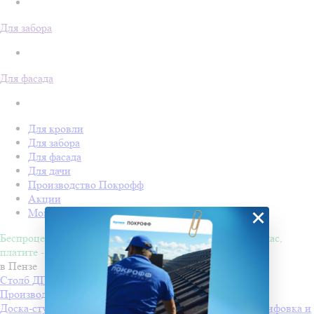
Для забора
Для фасада
Для кровли
Для забора
Для фасада
Для дачи
Производство Покрофф
Акции
×
Монтаж
Беспроцентная рассрочка на 4 месяца. Покупайте - сейчас,
платите - потом!
в Пензе
Столб ДПК Grand Line 100х100мм тиснение (на трубу)
Производитель
Grand Line
Доска-ступень стартовая ДПК Grand Line 160х22мм шлифовка и