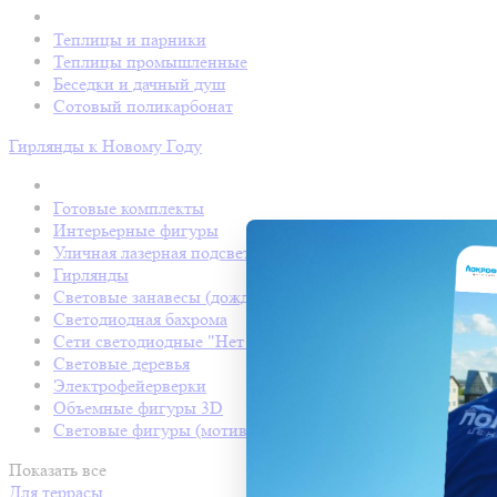
Теплицы и парники
Теплицы промышленные
Беседки и дачный душ
Сотовый поликарбонат
Гирлянды к Новому Году
Готовые комплекты
Интерьерные фигуры
Уличная лазерная подсветка
Гирлянды
Световые занавесы (дождь светодиодный)
Светодиодная бахрома
Сети светодиодные "Нет Лайт"
Световые деревья
Электрофейерверки
Объемные фигуры 3D
Световые фигуры (мотивы)
Показать все
Для террасы