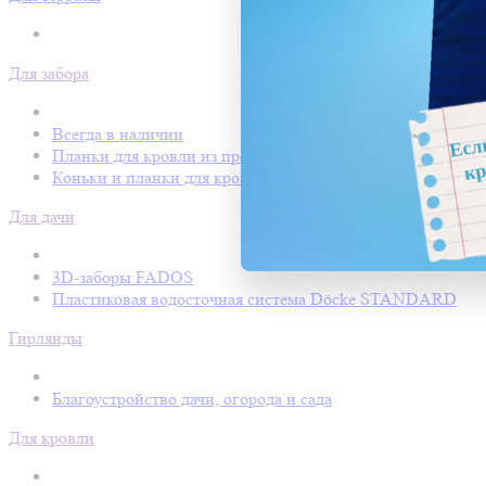
Для забора
Всегда в наличии
Планки для кровли из профнастила
Коньки и планки для кровли Покрофф
Для дачи
3D-заборы FADOS
Пластиковая водосточная система Döcke STANDARD
Гирлянды
Благоустройство дачи, огорода и сада
Для кровли