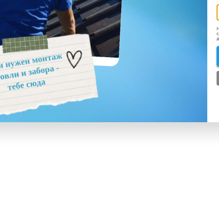
Н
с
д