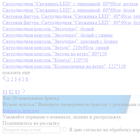
Светодиодная "Снежинка LED" с динамикой, 60*60см, желтая
Светодиодная "Снежинка LED" с динамикой, 60*60см, белая
Световая фигура. Светодиодная "Снежинка LED", 40*40см, те
Световая фигура. Светодиодная "Снежинка LED", 40*40см, бе
Светодиодная консоль "Звездопад", белый
Светодиодная консоль "Звездопад", белый с синим
Светодиодная консоль "Звездопад", красный с белым
Светодиодная консоль "Звезда", 210х98см, синий
Светодиодная консоль "Звезды на ветке" 80*150
Светодиодная консоль "Комета" 120*50
Светодиодная консоль "Колокольчики на ветке", 122*150
показать ещё
1
2
3
4
5
6
...
81
82
83
Топ 50 монтажных бригад
Нужен монтаж? Выберите проверенную бригаду с реальными о
Выбрать бригаду
Узнавайте первыми о новинках, акциях и распродажах
Подпишитесь на рассылку
Я даю согласие на обработку п