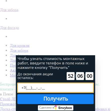
Для забора
Для фасада
Для кровли
Для забора
Для фасада
×
Для дачи
Производство Покрофф
Акции
Монтаж
Беспроцентная рассрочка на 4 месяца. Покупайте - сейчас,
платите - потом!
в Пензе
Столб ДПК Grand Line 100х100мм тиснение (на трубу)
Производитель
Grand Line
Доска-ступень стартовая ДПК Grand Line 160х22мм шлифовка и