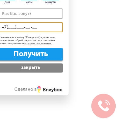
дни
часы
минуты
ажимая на кнопку "
Получить
", я даю свое
огласие на обработку моих персональных
анных и принимаю
условия соглашения
Получить
закрыть
Сделано в