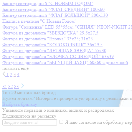
Баннер светодиодный "С НОВЫМ ГОДОМ"
Баннер светодиодный "ФЛАГ СРЕДНИЙ" 100х60
Баннер светодиодный "ФЛАГ БОЛЬШОЙ" 200х130
Надпись печатная "С Новым Годом"
Фигура "Снежинка" LED 55*55см, "СИНЯЯ" NEON-NIGHT
2
Фигура из дюралайта "ЗВЕЗДОЧКА" 29,5х27,5
Фигура из дюралайта "Елочка" 33х25; 31х25
Фигура из дюралайта "КОЛОКОЛЬЧИК" 36х29.5
Фигура из дюралайта "ЛЕТЯЩАЯ ЗВЕЗДА" 55х30
Фигура из дюралайта "ЕЛОЧКА СО ЗВЕЗДОЙ" 63х39
Фигура из дюралайта "БЕГУЩИЙ ЗАЯЦ" 60х60 с динамикой
показать ещё
1
2
3
4
...
81
82
83
Топ 50 монтажных бригад
Нужен монтаж? Выберите проверенную бригаду с реальными о
Выбрать бригаду
Узнавайте первыми о новинках, акциях и распродажах
Подпишитесь на рассылку
Я даю согласие на обработку п