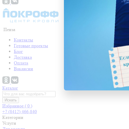
Пенза
Контакты
Готовые проекты
Блог
Доставка
Оплата
Вакансии
Каталог
Искать
Избранное (
0
)
+7 (8412) 466-840
Категории
Услуги
Для кровли