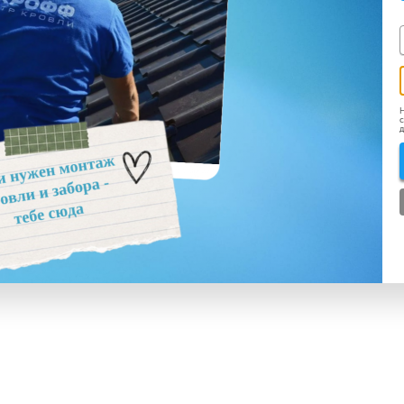
Н
с
д