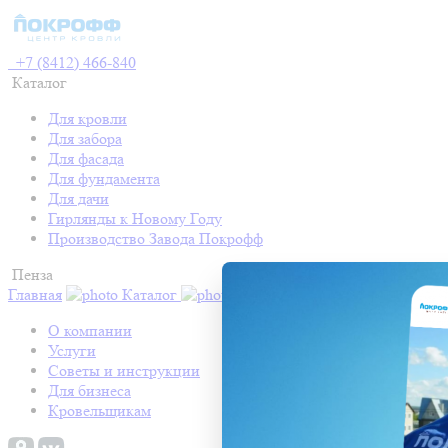
+7 (8412) 466-840
Каталог
Для кровли
Для забора
Для фасада
Для фундамента
Для дачи
Гирлянды к Новому Году
Производство Завода Покрофф
Пенза
Главная
Каталог
Контакты
Акции
Готовые про
О компании
Услуги
Советы и инструкции
Для бизнеса
Кровельщикам