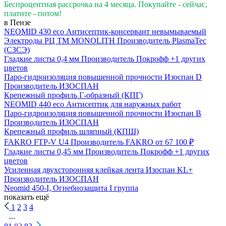
Беспроцентная рассрочка на 4 месяца. Покупайте - сейчас,
платите - потом!
в Пензе
NEOMID 430 eco Антисептик-консервант невымываемый
Электроды РЦ ТМ MONOLITH
Производитель
PlasmaTec
(СЗСЭ)
Гладкие листы 0,4 мм
Производитель
Покрофф
+1 других
цветов
Паро-гидроизоляция повышенной прочности Изоспан D
Производитель
ИЗОСПАН
Крепежный профиль Г-образный (КПГ)
NEOMID 440 eco Антисептик для наружных работ
Паро-гидроизоляция повышенной прочности Изоспан B
Производитель
ИЗОСПАН
Крепежный профиль шляпный (КПШ)
FAKRO FTP-V U4
Производитель
FAKRO
от 67 100 ₽
Гладкие листы 0,45 мм
Производитель
Покрофф
+1 других
цветов
Усиленная двухсторонняя клейкая лента Изоспан KL+
Производитель
ИЗОСПАН
Neomid 450-I, Огнебиозащита I группа
показать ещё
1
2
3
4
...