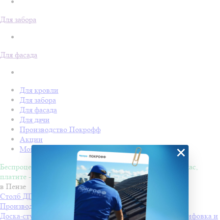
Для забора
Для фасада
Для кровли
Для забора
Для фасада
Для дачи
Производство Покрофф
Акции
×
Монтаж
Беспроцентная рассрочка на 4 месяца. Покупайте - сейчас,
платите - потом!
в Пензе
Столб ДПК Grand Line 100х100мм тиснение (на трубу)
Производитель
Grand Line
Доска-ступень стартовая ДПК Grand Line 160х22мм шлифовка и