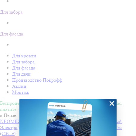
Для забора
Для фасада
Для кровли
Для забора
Для фасада
Для дачи
Производство Покрофф
Акции
Монтаж
×
Беспроцентная рассрочка на 4 месяца. Покупайте - сейчас,
платите - потом!
в Пензе
NEOMID 430 eco Антисептик-консервант невымываемый
Электроды РЦ ТМ MONOLITH
Производитель
PlasmaTec
(СЗСЭ)