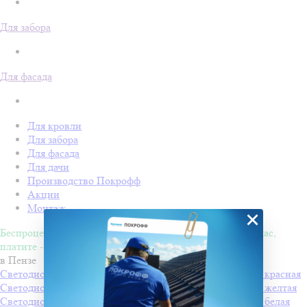
Для забора
Для фасада
Для кровли
Для забора
Для фасада
Для дачи
Производство Покрофф
Акции
Монтаж
×
Беспроцентная рассрочка на 4 месяца. Покупайте - сейчас,
платите - потом!
в Пензе
Светодиодная "Снежинка LED" с динамикой, 60*60см, красная
Светодиодная "Снежинка LED" с динамикой, 60*60см, желтая
Светодиодная "Снежинка LED" с динамикой, 60*60см, белая