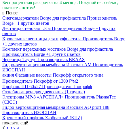
Беспроцентная рассрочка на 4 месяца. Покупайте - сейчас,
платите - потом!
в Пензе
Снегозадержатели Вorge для профнастила
Производитель
Borge
+1 других цветов
Лестница стеновая 1.8 м
Производитель
Borge
+1 других
цветов
Кровельные лестницы для профнастила
Производитель
Borge
+1 других цветов
Комплект переходных мостиков Borge для профнастила
Производитель
Borge
+1 других цветов
Черепица Таунус
Производитель
BRAAS
Гидро-вертозащитная мембрана Изоспан AM
Производитель
ИЗОСПАН
акция
Фасадные кассеты Покрофф открытого типа
Производитель
Покрофф
от 1300 ₽/м2
Профиль ПП 60х27
Производитель
Покрофф
Огнебиозащита для древесины (1 группа)
Электроды МР-3 «АРСЕНАЛ»
Производитель
PlasmaTec
(СЗСЭ)
Гидро-вертозащитная мембрана Изоспан AQ prоff-188
Производитель
ИЗОСПАН
Крепежный профиль Z-образный (КПZ)
показать ещё
1
2
3
4