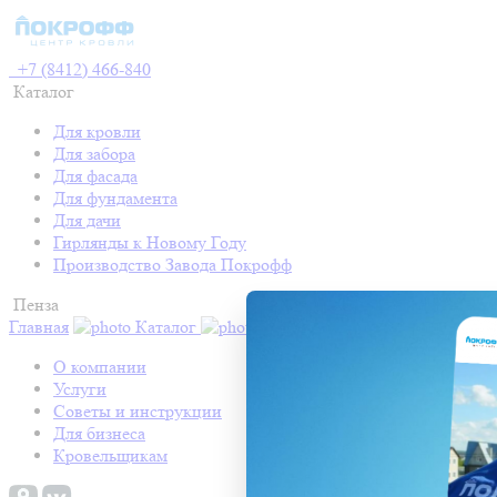
+7 (8412) 466-840
Каталог
Для кровли
Для забора
Для фасада
Для фундамента
Для дачи
Гирлянды к Новому Году
Производство Завода Покрофф
Пенза
Главная
Каталог
Контакты
Акции
Готовые про
О компании
Услуги
Советы и инструкции
Для бизнеса
Кровельщикам