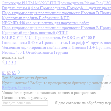
Электроды РЦ ТМ MONOLITH
Производитель
PlasmaTec (СЗ
Гладкие листы 0,4 мм
Производитель
Покрофф
+1 других цвет
Паро-гидроизоляция повышенной прочности Изоспан D
Произ
Крепежный профиль Г-образный (КПГ)
NEOMID 440 eco Антисептик для наружных работ
Паро-гидроизоляция повышенной прочности Изоспан B
Произ
Крепежный профиль шляпный (КПШ)
FAKRO FTP-V U4
Производитель
FAKRO
от 67 100 ₽
Гладкие листы 0,45 мм
Производитель
Покрофф
+1 других цве
Усиленная двухсторонняя клейкая лента Изоспан KL+
Произво
Neomid 450-I, Огнебиозащита I группа
показать ещё
1
2
3
4
...
81
82
83
Топ 50 монтажных бригад
Нужен монтаж? Выберите проверенную бригаду с реальными о
Выбрать бригаду
Узнавайте первыми о новинках, акциях и распродажах
Подпишитесь на рассылку
Я даю согласие на обработку п