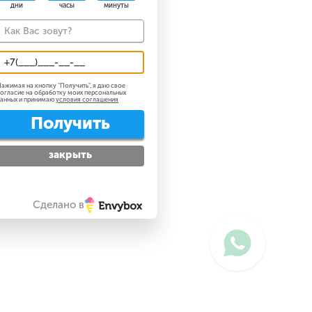
дни
часы
минуты
ажимая на кнопку "
Получить
", я даю свое
огласие на обработку моих персональных
анных и принимаю
условия соглашения
Получить
закрыть
Сделано в