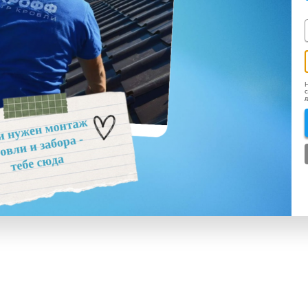
Н
с
д