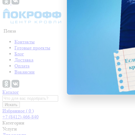
Пенза
Контакты
Готовые проекты
Блог
Доставка
Оплата
Вакансии
Каталог
Искать
Избранное (
0
)
+7 (8412) 466-840
Категории
Услуги
Для кровли