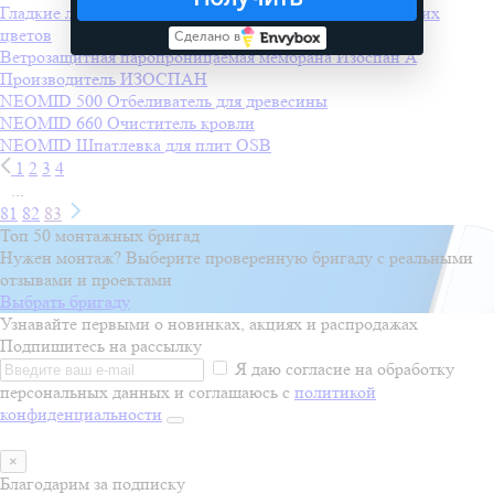
Гладкие листы 0,5 мм
Производитель
Покрофф
+1 других
цветов
Сделано в
Ветрозащитная паропроницаемая мембрана Изоспан A
Производитель
ИЗОСПАН
NEOMID 500 Отбеливатель для древесины
NEOMID 660 Очиститель кровли
NEOMID Шпатлевка для плит OSB
1
2
3
4
...
81
82
83
Топ 50 монтажных бригад
Нужен монтаж? Выберите проверенную бригаду с реальными
отзывами и проектами
Выбрать бригаду
Узнавайте первыми о новинках, акциях и распродажах
Подпишитесь на рассылку
Я даю согласие на обработку
персональных данных и соглашаюсь с
политикой
конфиденциальности
×
Благодарим за подписку