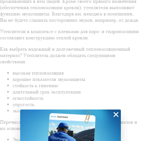
проживающих в нем людей. Кроме своего прямого назначения
(обеспечения теплоизоляции кровли), утеплители выполняют
функцию звукозащиты. Благодаря им, находясь в помещении,
Вы не будете слышать посторонних звуков, например, от дождя.
Утеплители в комплексе с пленками для паро- и гидроизоляции
составляют конструкцию теплой кровли.
Как выбрать надежный и долговечный теплоизоляционный
материал? Утеплитель должен обладать следующими
свойствами:
высокая теплоизоляция
хорошие показатели звукозащиты
стойкость к гниению
длительный срок эксплуатации
огнестойкость
упругость
экологичность..
×
Перечислим основные виды теплоизоляционных материалов и
их основные достоинства:
Экструдированный пенополистирол. Отличается