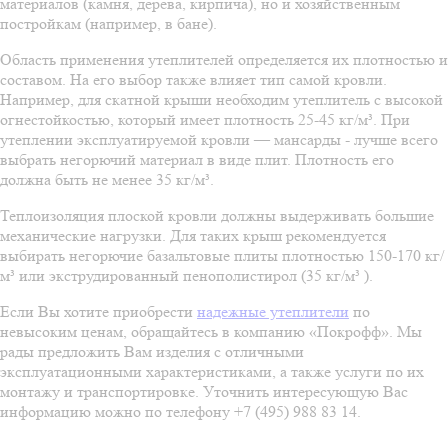
материалов (камня, дерева, кирпича), но и хозяйственным
постройкам (например, в бане).
Область применения утеплителей определяется их плотностью и
составом. На его выбор также влияет тип самой кровли.
Например, для скатной крыши необходим утеплитель с высокой
огнестойкостью, который имеет плотность 25-45 кг/м³. При
утеплении эксплуатируемой кровли — мансарды - лучше всего
выбрать негорючий материал в виде плит. Плотность его
должна быть не менее 35 кг/м³.
Теплоизоляция плоской кровли должны выдерживать большие
механические нагрузки. Для таких крыш рекомендуется
выбирать негорючие базальтовые плиты плотностью 150-170 кг/
м³ или экструдированный пенополистирол (35 кг/м³ ).
Если Вы хотите приобрести
надежные утеплители
по
невысоким ценам, обращайтесь в компанию «Покрофф». Мы
рады предложить Вам изделия с отличными
эксплуатационными характеристиками, а также услуги по их
монтажу и транспортировке. Уточнить интересующую Вас
информацию можно по телефону +7 (495) 988 83 14.