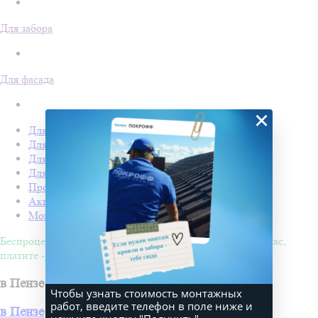
Для забора
Для фасада
×
Для кровли
Для забора
Для фасада
Для дачи
Производство Покрофф
Акции
Монтаж
Беспроцентная рассрочка на 4 месяца. Покупайте - сейчас,
платите - потом!
в Пензе
Чтобы узнать стоимость монтажных
работ, введите телефон в поле ниже и
в Пензе