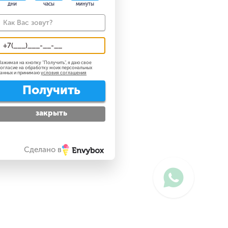
дни
часы
минуты
ажимая на кнопку "
Получить
", я даю свое
огласие на обработку моих персональных
анных и принимаю
условия соглашения
Получить
закрыть
Сделано в