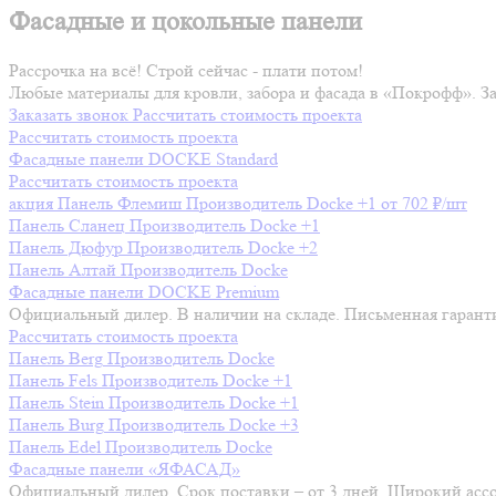
Фасадные и цокольные панели
Рассрочка на всё! Строй сейчас - плати потом!
Любые материалы для кровли, забора и фасада в «Покрофф». З
Заказать звонок
Рассчитать стоимость проекта
Рассчитать стоимость проекта
Фасадные панели DOCKE Standard
Рассчитать стоимость проекта
акция
Панель Флемиш
Производитель
Docke
+1
от 702 ₽/шт
Панель Сланец
Производитель
Docke
+1
Панель Дюфур
Производитель
Docke
+2
Панель Алтай
Производитель
Docke
Фасадные панели DOCKE Premium
Официальный дилер. В наличии на складе. Письменная гарант
Рассчитать стоимость проекта
Панель Berg
Производитель
Docke
Панель Fels
Производитель
Docke
+1
Панель Stein
Производитель
Docke
+1
Панель Burg
Производитель
Docke
+3
Панель Edel
Производитель
Docke
Фасадные панели «ЯФАСАД»
Официальный дилер. Срок поставки – от 3 дней. Широкий асс