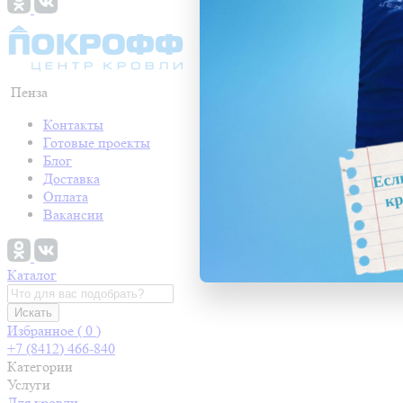
Пенза
Контакты
Готовые проекты
Блог
Доставка
Оплата
Вакансии
Каталог
Искать
Избранное (
0
)
+7 (8412) 466-840
Категории
Услуги
Для кровли