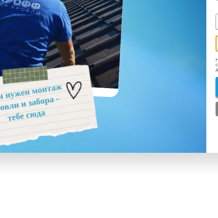
Н
с
д