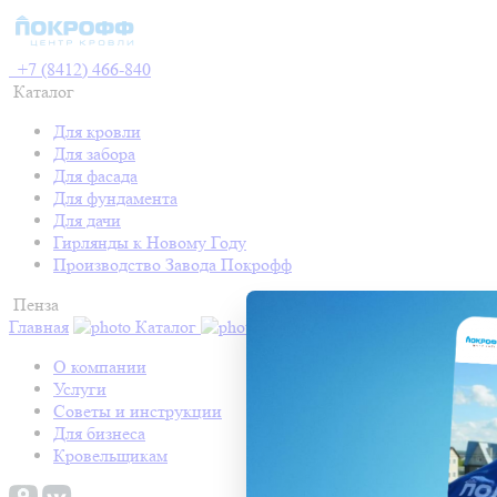
+7 (8412) 466-840
Каталог
Для кровли
Для забора
Для фасада
Для фундамента
Для дачи
Гирлянды к Новому Году
Производство Завода Покрофф
Пенза
Главная
Каталог
Контакты
Акции
Готовые про
О компании
Услуги
Советы и инструкции
Для бизнеса
Кровельщикам