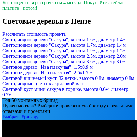
Беспроцентная рассрочка на 4 месяца. Покупайте - сейчас,
платите - потом!
Световые деревья в Пензе
Рассчитать стоимость проекта
Светодиодное дерево "Сакура", высота 1.6м, диаметр 1.4м
Светодиодное дерево "Сакура", высота 1.7м, диаметр 1.4м
Светодиодное дерево "Сакура", высота 1.9м, диаметр 1.5м
Светодиодное дерево "Сакура", высота 2.5м, диаметр 2.0м
Светодиодное дерево "Сакура", высота 3.6м, диаметр 3.0м
Световое дерево "Ива плакучая", 1.5х0.9 м
Световое дерево "Ива плакучая", 2.5х1.5 м
Световой вишневый куст, 32 ветки, высота 0,8м, диаметр 0,8м
Светодиодные цветы в акриловой вазе
Световой куст мини-сакура в горшке, высота 0.6м, диаметр
0.7м
Топ 50 монтажных бригад
Нужен монтаж? Выберите проверенную бригаду с реальными
отзывами и проектами
Выбрать бригаду