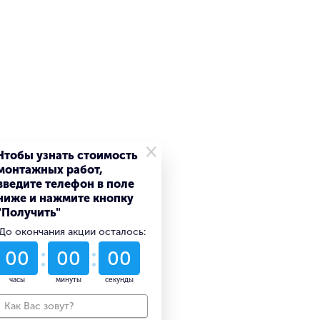
×
Чтобы узнать стоимость
монтажных работ,
введите телефон в поле
ниже и нажмите кнопку
"Получить"
До окончания акции осталось:
53
00
50
дни
часы
минуты