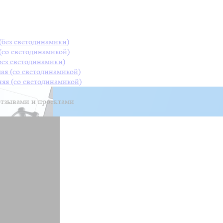
(без светодинамики)
(со светодинамикой)
без светодинамики)
ая (со светодинамикой)
яя (со светодинамикой)
тзывами и проектами