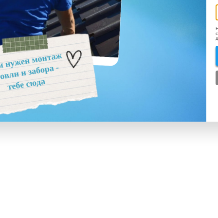
Н
с
д