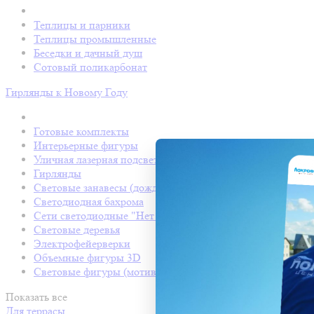
Теплицы и парники
Теплицы промышленные
Беседки и дачный душ
Сотовый поликарбонат
Гирлянды к Новому Году
Готовые комплекты
Интерьерные фигуры
Уличная лазерная подсветка
Гирлянды
Световые занавесы (дождь светодиодный)
Светодиодная бахрома
Сети светодиодные "Нет Лайт"
Световые деревья
Электрофейерверки
Объемные фигуры 3D
Световые фигуры (мотивы)
Показать все
Для террасы