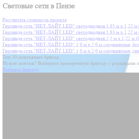
Световые сети в Пензе
Рассчитать стоимость проекта
Гирлянда-сеть "НЕТ-ЛАЙТ LED" светодиодная 1.83 м х 1,22 м 
Гирлянда-сеть "НЕТ-ЛАЙТ LED" светодиодная 1.83 м х 1,22 м 
Гирлянда-сеть "НЕТ-ЛАЙТ LED" светодиодная 2,5 м х 1,22 м (
Гирлянда-сеть "НЕТ-ЛАЙТ LED" 1,0 м х 2,0 м соединяемая, бел
Гирлянда-сеть "НЕТ-ЛАЙТ LED" 1,0 м х 2,0 м соединяемая, син
Топ 50 монтажных бригад
Нужен монтаж? Выберите проверенную бригаду с реальными о
Выбрать бригаду