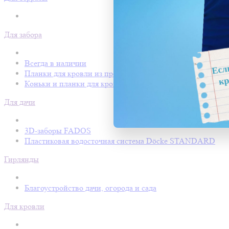
Для забора
Всегда в наличии
Планки для кровли из профнастила
Коньки и планки для кровли Покрофф
Для дачи
3D-заборы FADOS
Пластиковая водосточная система Döcke STANDARD
Гирлянды
Благоустройство дачи, огорода и сада
Для кровли