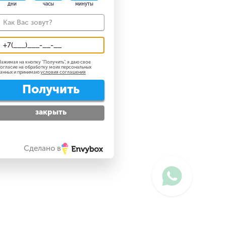
дни
часы
минуты
ажимая на кнопку "
Получить
", я даю свое
огласие на обработку моих персональных
анных и принимаю
условия соглашения
Получить
закрыть
Сделано в