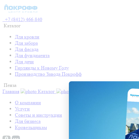
+7 (8412) 466-840
Каталог
Для кровли
Для забора
Для фасада
Для фундамента
Для дачи
Гирлянды к Новому Году
Производство Завода Покрофф
Пенза
Главная
Каталог
Контакты
Акции
Готовые про
О компании
Услуги
Советы и инструкции
Для бизнеса
Кровельщикам