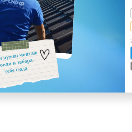
Н
с
д