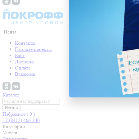
Пенза
Контакты
Готовые проекты
Блог
Доставка
Оплата
Вакансии
Каталог
Искать
Избранное (
0
)
+7 (8412) 466-840
Категории
Услуги
Для кровли