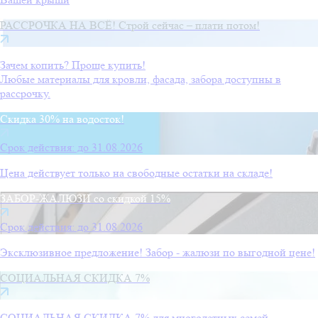
РАССРОЧКА НА ВСЁ! Строй сейчас – плати потом!
Зачем копить? Проще купить!
Любые материалы для кровли, фасада, забора доступны в
рассрочку.
Скидка 30% на водосток!
Срок действия: до 31.08.2026
Цена действует только на свободные остатки на складе!
ЗАБОР-ЖАЛЮЗИ со скидкой 15%
Срок действия: до 31.08.2026
Эксклюзивное предложение! Забор - жалюзи по выгодной цене!
СОЦИАЛЬНАЯ СКИДКА 7%
СОЦИАЛЬНАЯ СКИДКА 7% для многодетных семей,