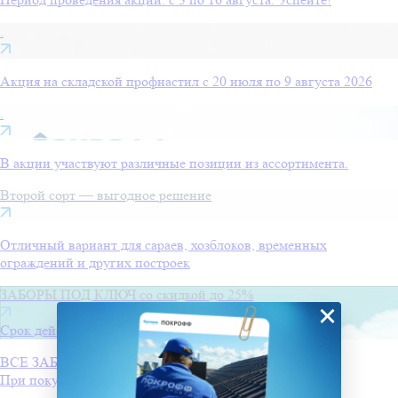
.
Акция на складской профнастил с 20 июля по 9 августа 2026
.
В акции участвуют различные позиции из ассортимента.
Второй сорт — выгодное решение
Отличный вариант для сараев, хозблоков, временных
ограждений и других построек
ЗАБОРЫ ПОД КЛЮЧ со скидкой до 25%
×
Срок действия: до 31.08.2026
ВСЕ ЗАБОРЫ по очень выгодной цене!
При покупке полной комплектации скидки до 25%!