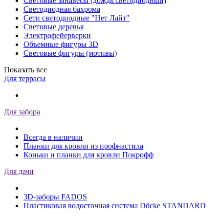
Световые занавесы (дождь светодиодный)
Светодиодная бахрома
Сети светодиодные "Нет Лайт"
Световые деревья
Электрофейерверки
Объемные фигуры 3D
Световые фигуры (мотивы)
Показать все
Для террасы
Для забора
Всегда в наличии
Планки для кровли из профнастила
Коньки и планки для кровли Покрофф
Для дачи
3D-заборы FADOS
Пластиковая водосточная система Döcke STANDARD