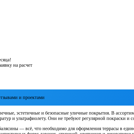
сяца!
аявку на расчет
тзывами и проектами
вечные, эстетичные и безопасные уличные покрытия. В ассортим
ератур и ультрафиолету. Они не требуют регулярной покраски и
балясины — всё, что необходимо для оформления террасы в един
итектурных форм: лавочек, ступеней, цветников и декоративны