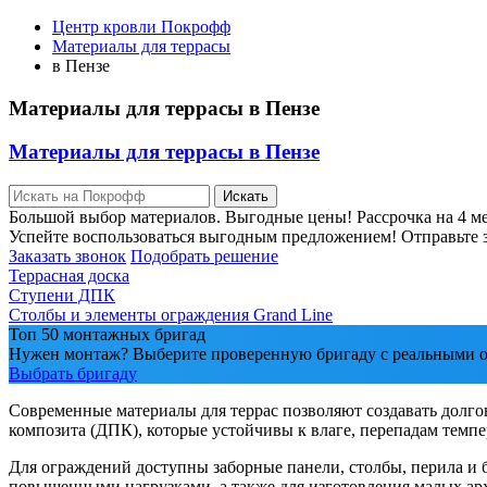
Центр кровли Покрофф
Материалы для террасы
в Пензе
Материалы для террасы в Пензе
Материалы для террасы в Пензе
Искать
Большой выбор материалов. Выгодные цены! Рассрочка на 4 ме
Успейте воспользоваться выгодным предложением! Отправьте з
Заказать звонок
Подобрать решение
Террасная доска
Ступени ДПК
Столбы и элементы ограждения Grand Line
Топ 50 монтажных бригад
Нужен монтаж? Выберите проверенную бригаду с реальными о
Выбрать бригаду
Современные материалы для террас позволяют создавать долго
композита (ДПК), которые устойчивы к влаге, перепадам темп
Для ограждений доступны заборные панели, столбы, перила и 
повышенными нагрузками, а также для изготовления малых арх