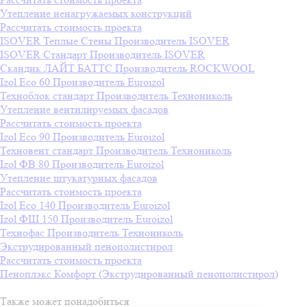
Утепление ненагружаемых конструкций
Рассчитать стоимость проекта
ISOVER Теплые Стены
Производитель
ISOVER
ISOVER Стандарт
Производитель
ISOVER
Скандик ЛАЙТ БАТТС
Производитель
ROCKWOOL
Izol Eco 60
Производитель
Euroizol
Техноблок стандарт
Производитель
Технониколь
Утепление вентилируемых фасадов
Рассчитать стоимость проекта
Izol Eco 90
Производитель
Euroizol
Техновент стандарт
Производитель
Технониколь
Izol ФВ 80
Производитель
Euroizol
Утепление штукатурных фасадов
Рассчитать стоимость проекта
Izol Eco 140
Производитель
Euroizol
Izol ФШ 150
Производитель
Euroizol
Технофас
Производитель
Технониколь
Экструдированный пенополистирол
Рассчитать стоимость проекта
Пеноплэкс Комфорт (Экструдированный пенополистирол)
Также может понадобиться