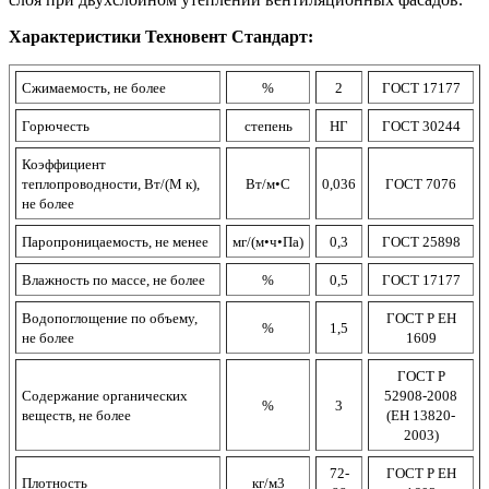
Характеристики Техновент Стандарт:
Сжимаемость, не более
%
2
ГОСТ 17177
Горючесть
степень
НГ
ГОСТ 30244
Коэффициент
теплопроводности, Вт/(М к),
Вт/м•С
0,036
ГОСТ 7076
не более
Паропроницаемость, не менее
мг/(м•ч•Па)
0,3
ГОСТ 25898
Влажность по массе, не более
%
0,5
ГОСТ 17177
Водопоглощение по объему,
ГОСТ Р ЕН
%
1,5
не более
1609
ГОСТ Р
Содержание органических
52908-2008
%
3
веществ, не более
(ЕН 13820-
2003)
72-
ГОСТ Р ЕН
Плотность
кг/м3