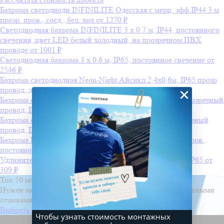
Бахрома светодиодн INFINILITE Одесская с мерц. эфф IP44 3 м
прозр. пров., соед., бел. хол
от 1270 ₽
Светодиодная бахрома INFINILITE 3 x 0.7 м, IP44, постоянного
свечения, цвет LED белый холодный, на прозрачном ПВХ
проводе
от 1001 ₽
Светодиодная бахрома 3 x 0.6 м, IP65, постоянное свечение
от
2546 ₽
Бахрома светодиодная Neon-Night Айсикл 2,4х0,6м, IP65 прозр
×
провод, диоды тепло-белые
от 2090 ₽
Бахрома светодиодная Neon-Night Айсикл 4,8х0,6 м, прозрачный
провод, IP65, диоды белые
от 3390 ₽
Бахрома светодиодная Neon-Night Айсикл 2,4х0,6 м, черный
провод, IP65, диоды белые,
от 2090 ₽
Бахрома INFINILITE Крымская LED IP44, 3 м, прозр. пров.,
постояное свечение бел. хол.
Удлинитель Neon-Night для светодиодных гирлянд 2м IP65
от
309 ₽
Топ 50 монтажных бригад
Нужен монтаж? Выберите проверенную бригаду с реальными
отзывами и проектами
Выбрать бригаду
Чтобы узнать стоимость монтажных