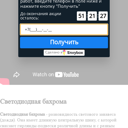
работ, введите телефон в поле ниже и
нажмите кнопку "Получить"
До окончания акции
:
:
51
21
27
осталось:
Получить
Сделано в
Светодиодная бахрома
Светодиодная бахрома
- разновидность светового занавеса
(дождя). Она имеет длинную центральную шину, с которой
свисают гирлянды-подвески различной длины и с разным