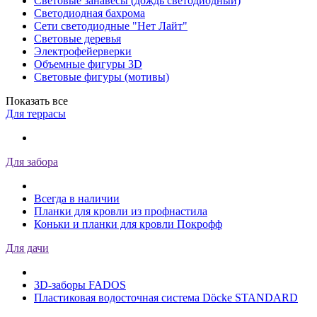
Световые занавесы (дождь светодиодный)
Светодиодная бахрома
Сети светодиодные "Нет Лайт"
Световые деревья
Электрофейерверки
Объемные фигуры 3D
Световые фигуры (мотивы)
Показать все
Для террасы
Для забора
Всегда в наличии
Планки для кровли из профнастила
Коньки и планки для кровли Покрофф
Для дачи
3D-заборы FADOS
Пластиковая водосточная система Döcke STANDARD