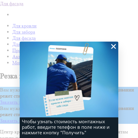
Для фасада
Для кровли
Для забора
Для фасада
×
Для дачи
Производство Покрофф
Акции
Монтаж
Резка штрипсов
Вам нужны штрипсы?
Покрофф на собственном оборудовании
режет сталь на штрипсы
Заказать звонок
Вам нужны штрипсы?
Покрофф на собственном оборудовании
режет сталь на штрипсы
Заказать звонок
Чтобы узнать стоимость монтажных
работ, введите телефон в поле ниже и
Центр кровли Покрофф в Пензе предлагает своим клиентам
нажмите кнопку "Получить"
услугу по резке штрипсов.