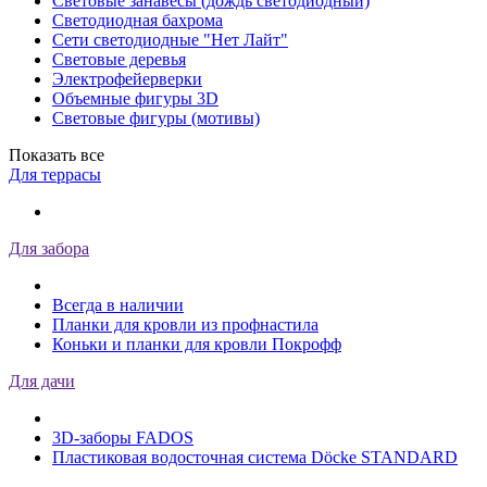
Световые занавесы (дождь светодиодный)
Светодиодная бахрома
Сети светодиодные "Нет Лайт"
Световые деревья
Электрофейерверки
Объемные фигуры 3D
Световые фигуры (мотивы)
Показать все
Для террасы
Для забора
Всегда в наличии
Планки для кровли из профнастила
Коньки и планки для кровли Покрофф
Для дачи
3D-заборы FADOS
Пластиковая водосточная система Döcke STANDARD