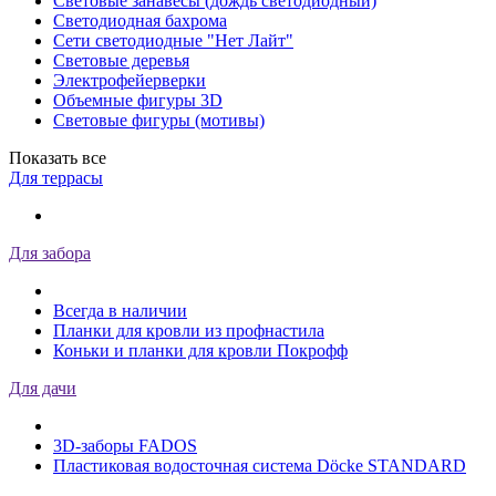
Световые занавесы (дождь светодиодный)
Светодиодная бахрома
Сети светодиодные "Нет Лайт"
Световые деревья
Электрофейерверки
Объемные фигуры 3D
Световые фигуры (мотивы)
Показать все
Для террасы
Для забора
Всегда в наличии
Планки для кровли из профнастила
Коньки и планки для кровли Покрофф
Для дачи
3D-заборы FADOS
Пластиковая водосточная система Döcke STANDARD