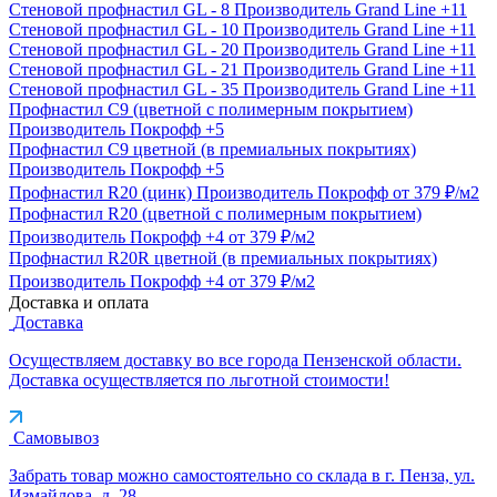
Стеновой профнастил GL - 8
Производитель
Grand Line
+11
Стеновой профнастил GL - 10
Производитель
Grand Line
+11
Стеновой профнастил GL - 20
Производитель
Grand Line
+11
Стеновой профнастил GL - 21
Производитель
Grand Line
+11
Стеновой профнастил GL - 35
Производитель
Grand Line
+11
Профнастил С9 (цветной с полимерным покрытием)
Производитель
Покрофф
+5
Профнастил С9 цветной (в премиальных покрытиях)
Производитель
Покрофф
+5
Профнастил R20 (цинк)
Производитель
Покрофф
от 379 ₽/м2
Профнастил R20 (цветной с полимерным покрытием)
Производитель
Покрофф
+4
от 379 ₽/м2
Профнастил R20R цветной (в премиальных покрытиях)
Производитель
Покрофф
+4
от 379 ₽/м2
Доставка и оплата
Доставка
Осуществляем доставку во все города Пензенской области.
Доставка осуществляется по льготной стоимости!
Самовывоз
Забрать товар можно самостоятельно со склада в г. Пенза, ул.
Измайлова, д. 28