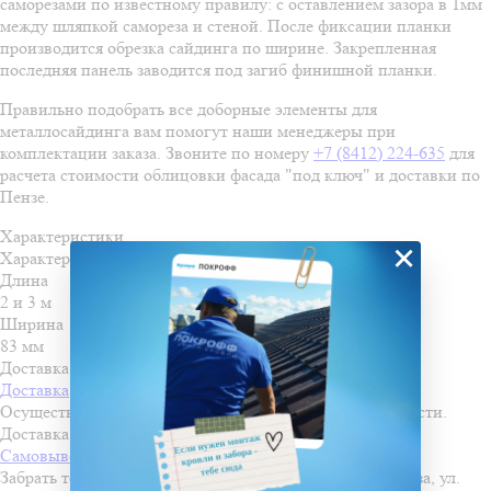
саморезами по известному правилу: с оставлением зазора в 1мм
между шляпкой самореза и стеной. После фиксации планки
производится обрезка сайдинга по ширине. Закрепленная
последняя панель заводится под загиб финишной планки.
Правильно подобрать все доборные элементы для
металлосайдинга вам помогут наши менеджеры при
комплектации заказа. Звоните по номеру
+7 (8412) 224-635
для
расчета стоимости облицовки фасада "под ключ" и доставки по
Пензе.
Характеристики
×
Характеристики
Длина
2 и 3 м
Ширина
83 мм
Доставка и оплата
Доставка
Осуществляем доставку во все города Пензенской области.
Доставка осуществляется по льготной стоимости!
Самовывоз
Забрать товар можно самостоятельно со склада в г. Пенза, ул.