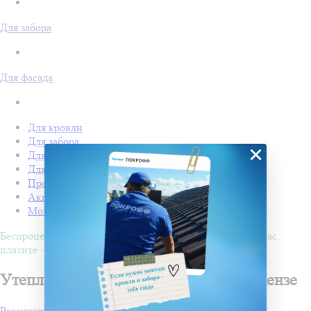
Для забора
Для фасада
Для кровли
Для забора
×
Для фасада
Для дачи
Производство Покрофф
Акции
Монтаж
Беспроцентная рассрочка на 4 месяца. Покупайте - сейчас,
платите - потом!
Утепление штукатурных фасадов в Пензе
Рассчитать стоимость проекта