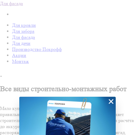
Для фасада
Для кровли
Для забора
Для фасада
Для дачи
Производство Покрофф
Акции
Монтаж
.
Все виды строительно-монтажных работ
×
Мало купить качественный материал — его ещё важно
правильно смонтировать. Компания «Покрофф» выполняет
строительно-монтажные работы “под ключ”: от замера и расчёта
до аккуратного монтажа и сдачи объекта. В нашем
распоряжении — свыше 100 опытных строительных бригад,