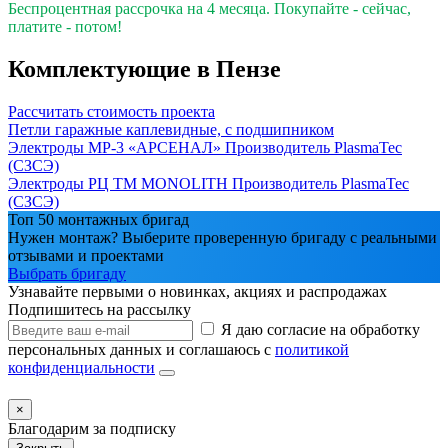
Беспроцентная рассрочка на 4 месяца. Покупайте - сейчас,
платите - потом!
Комплектующие в Пензе
Рассчитать стоимость проекта
Петли гаражные каплевидные, с подшипником
Электроды МР-3 «АРСЕНАЛ»
Производитель
PlasmaTec
(СЗСЭ)
Электроды РЦ ТМ MONOLITH
Производитель
PlasmaTec
(СЗСЭ)
Топ 50 монтажных бригад
Нужен монтаж? Выберите проверенную бригаду с реальными
отзывами и проектами
Выбрать бригаду
Узнавайте первыми о новинках, акциях и распродажах
Подпишитесь на рассылку
Я даю согласие на обработку
персональных данных и соглашаюсь с
политикой
конфиденциальности
×
Благодарим за подписку