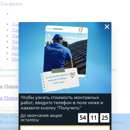
Для фасада
×
Для кровли
Для забора
Для фасада
Для дачи
Производство Покрофф
Акции
Монтаж
Беспроцентная рассрочка на 4 месяца. Покупайте - сейчас,
платите - потом!
в Пензе
Чтобы узнать стоимость монтажных
в Пензе
работ, введите телефон в поле ниже и
нажмите кнопку "Получить"
Искать
До окончания акции
Топ 50 монтажных бригад
:
:
54
11
25
осталось:
Нужен монтаж? Выберите проверенную бригаду с реальными
отзывами и проектами