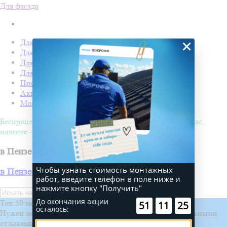
Для фасада
×
Для кровли
Для забора
Для фасада
Для дачи
Производство Покрофф
Акции
Монтаж
Беспроцентная рассрочка на 4 месяца. Покупайте - сейчас,
платите - потом!
в Пензе
Чтобы узнать стоимость монтажных
в Пензе
работ, введите телефон в поле ниже и
нажмите кнопку "Получить"
Искать
До окончания акции
Топ 50 монтажных бригад
:
:
51
11
25
осталось:
Нужен монтаж? Выберите проверенную бригаду с реальными
отзывами и проектами