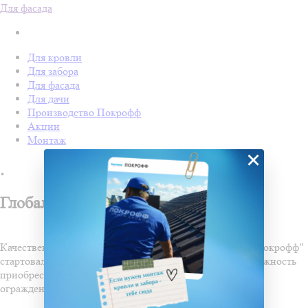
Для фасада
Для кровли
Для забора
Для фасада
Для дачи
Производство Покрофф
Акции
Монтаж
×
.
Глобальная распродажа в "Покрофф"
Качественные материалы по сниженным ценам — в "Покрофф"
стартовала глобальная распродажа. Это отличная возможность
приобрести надежную продукцию для кровли, фасада и
ограждений на выгодных условиях.