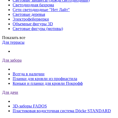
Световые занавесы (дождь светодиодный)
Светодиодная бахрома
Сети светодиодные "Нет Лайт"
Световые деревья
Электрофейерверки
Объемные фигуры 3D
Световые фигуры (мотивы)
Показать все
Для террасы
Для забора
Всегда в наличии
Планки для кровли из профнастила
Коньки и планки для кровли Покрофф
Для дачи
3D-заборы FADOS
Пластиковая водосточная система Döcke STANDARD