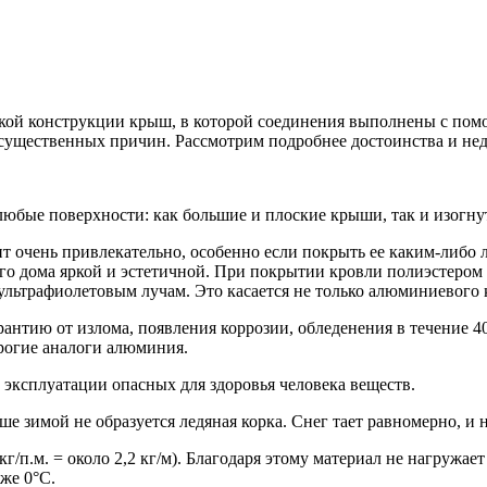
кой конструкции крыш, в которой соединения выполнены с по
д существенных причин. Рассмотрим подробнее достоинства и нед
бые поверхности: как большие и плоские крыши, так и изогну
ит очень привлекательно, особенно если покрыть ее каким-либо
го дома яркой и эстетичной. При покрытии кровли полиэстером
 ультрафиолетовым лучам. Это касается не только алюминиевого
антию от излома, появления коррозии, обледенения в течение 4
орогие аналоги алюминия.
 эксплуатации опасных для здоровья человека веществ.
 зимой не образуется ледяная корка. Снег тает равномерно, и н
кг/п.м. = около 2,2 кг/м). Благодаря этому материал не нагруж
же 0°C.