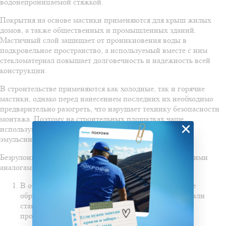
водонепроницаемой стяжкой.
Покрытия на основе мастики применяются для крыш жилых
домов, а также общественных и промышленных зданий.
Мастичный слой защищает от проникновения воды в
подкровельное пространство, а используемый вместе с ним
стекломатериал повышает долговечность и надежность всей
конструкции.
В строительстве применяются как холодные, так и горячие
мастики, однако перед нанесением последних их необходимо
предварительно разогреть, что нарушает технику безопасности
монтажа. Поэтому на строительных площадках чаще
×
используются холодные мастичные материалы: пасты и
эмульсии.
Безрулонные кровли имеют ряд преимуществ перед своими
аналогами:
В отличие от рулонных материалов, мастичные не
образуют при монтаже стыков. Пространство кровли
становится более герметичным и защищенным от
протеканий.