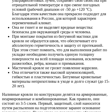
ультрафиолетовых лучей, сохраняет свои свойства при
отрицательной температуре и при смене погодных
условий (рабочий диапазон от -50 до +120 °C).
Благодаря этим качествам она прекрасно подходит для
использования в России, для которой характерен
переменчивый климат.
Она не гниет и не выделяет вредные вещества:
безопасна для окружающей среды и человека.
При монтаже покрытия из битумной мастики для
кровли не образуется швов, что обеспечивает его
абсолютную герметичность и защиту от протеканий.
При этом стоит помнить, что для выполнения работ по
укладке необходимо получить единую толщину
поверхности на всей площади основания, исключая
разжелобки, ребра, коньки и примыкания.
Мастичной кровле не грозит появление коррозии.
Она отличается также высокой шумоизоляцией,
гибкостью и пластичностью. Битумные кровельные
материалы неприхотливы в уходе и долго служат (до 15-
20 лет).
Наливные кровли по конструкции делятся на армированные,
неармированные и комбинированные. Как правило, они
состоят из 3-5 слоев. Первый, защитный, слой наносится
путем распыления на подготовленное заранее основание