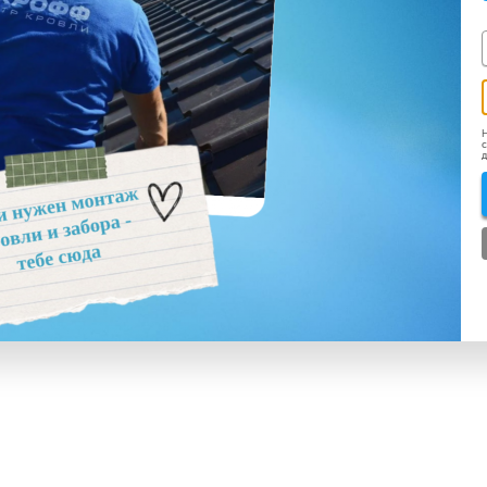
Н
с
д