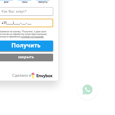
дни
часы
минуты
ажимая на кнопку "
Получить
", я даю свое
огласие на обработку моих персональных
анных и принимаю
условия соглашения
Получить
закрыть
Сделано в