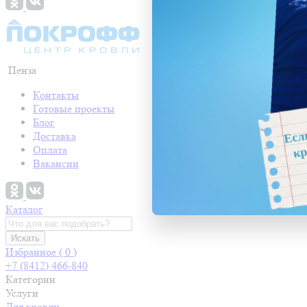
Пенза
Контакты
Готовые проекты
Блог
Доставка
Оплата
Вакансии
Каталог
Искать
Избранное (
0
)
+7 (8412) 466-840
Категории
Услуги
Для кровли