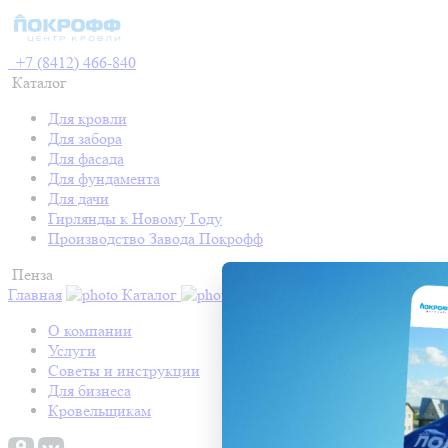
+7 (8412) 466-840
Каталог
Для кровли
Для забора
Для фасада
Для фундамента
Для дачи
Гирлянды к Новому Году
Производство Завода Покрофф
Пенза
Главная
Каталог
Контакты
Акции
Готовые про
О компании
Услуги
Советы и инструкции
Для бизнеса
Кровельщикам