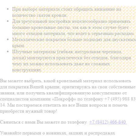
При выборе материала стоит обращать внимание на
количество скатов кровли.
Для треугольной постройки нецелесообразно применять
большие кровельные листы, так как в этом случае будет
много отходов материала, что ведет к серьезным расходам.
Металлические покрытия больше подходят для двускатных
крыш.
Штучные материалы (гибкая, натуральная черепица,
доски) монтируются практически без отходов, благодаря
чему их можно использовать даже на сложных
конструкциях.
Вы можете выбрать, какой кровельный материал использовать
для покрытия Вашей крыши, ориентируясь на свои собственные
знания, или получить квалифицированную консультацию от
специалистов компании «Покрофф» по телефону +7 (495) 988 83
14. Мы постараемся ответить на все Ваши вопросы и помочь
приобрести нужный товар!
Связаться с нами Вы можете по телефону
+7 (8412) 466-840
Узнавайте первыми о новинках, акциях и распродажах