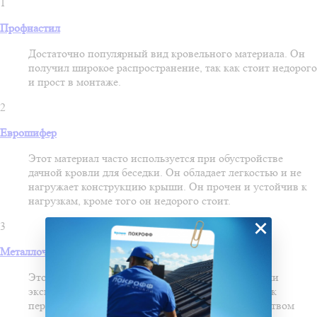
1
Профнастил
Достаточно популярный вид кровельного материала. Он
получил широкое распространение, так как стоит недорого
и прост в монтаже.
2
Еврошифер
Этот материал часто используется при обустройстве
дачной кровли для беседки. Он обладает легкостью и не
нагружает конструкцию крыши. Он прочен и устойчив к
нагрузкам, кроме того он недорого стоит.
×
3
Металлочерепица
Это долговечное покрытие, обладающее хорошими
эксплуатационными свойствами, устойчивостью к
перепадам температур, долговечностью и множеством