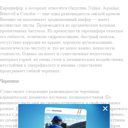
Еврошифер, к которому относятся Ондулин, Nuline, Aqualine,
Bituwell и Corrubit — еще одна разновидность мягкой кровли.
Внешне он напоминает традиционный шифер — имеет
волнистые листы. Производится из органических волокон,
пропитанных битумом. Из преимуществ еврошифера отметим
его гибкость, отличную гидроизоляцию, быстрый монтаж,
отсутствие коррозии на крыше, хорошую шумоизоляцию,
экологическую чистоту и, что не менее важно, невысокую
стоимость. Однако он имеет и существенные недостатки:
материал горюч, не очень стоек к механическим воздействиям,
неустойчив к ультрафиолету и внешне существенно
проигрывает гибкой черепице.
Черепица
Существуют следующие разновидности черепицы:
керамическая, цементно-песчаная, полимерпесчаная. По
внешнему виду они не сильно отличаются, а свойства имеют
×
разные. Полимерпесчаная черепица производится из кварцевого
песка с добавлением полимеров, цементная — соответственно,
из цемента или бетона, керамическая изготавливается из глины
путем обжига. Все эти покрытия прочны и долговечны (срок