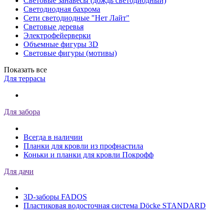
Световые занавесы (дождь светодиодный)
Светодиодная бахрома
Сети светодиодные "Нет Лайт"
Световые деревья
Электрофейерверки
Объемные фигуры 3D
Световые фигуры (мотивы)
Показать все
Для террасы
Для забора
Всегда в наличии
Планки для кровли из профнастила
Коньки и планки для кровли Покрофф
Для дачи
3D-заборы FADOS
Пластиковая водосточная система Döcke STANDARD