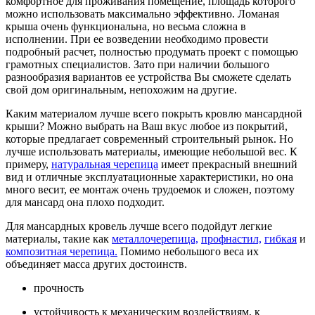
комфортное для проживания помещение, площадь которого
можно использовать максимально эффективно. Ломаная
крыша очень функциональна, но весьма сложна в
исполнении. При ее возведении необходимо провести
подробный расчет, полностью продумать проект с помощью
грамотных специалистов. Зато при наличии большого
разнообразия вариантов ее устройства Вы сможете сделать
свой дом оригинальным, непохожим на другие.
Каким материалом лучше всего покрыть кровлю мансардной
крыши? Можно выбрать на Ваш вкус любое из покрытий,
которые предлагает современный строительный рынок. Но
лучше использовать материалы, имеющие небольшой вес. К
примеру,
натуральная черепица
имеет прекрасный внешний
вид и отличные эксплуатационные характеристики, но она
много весит, ее монтаж очень трудоемок и сложен, поэтому
для мансард она плохо подходит.
Для мансардных кровель лучше всего подойдут легкие
материалы, такие как
металлочерепица,
профнастил,
гибкая
и
композитная черепица.
Помимо небольшого веса их
объединяет масса других достоинств.
прочность
устойчивость к механическим воздействиям, к